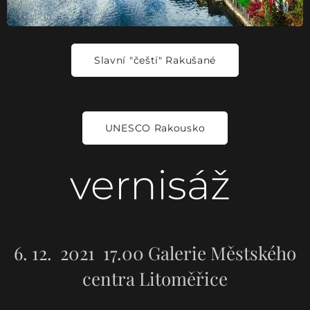
Slavní "čeští" Rakušané
UNESCO Rakousko
vernisáž
6. 12. 2021 17.00
Galerie Městského
centra Litoměřice