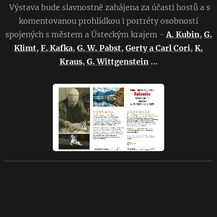
Výstava bude slavnostně zahájena za účasti hostů a s
komentovanou prohlídkou i portréty osobností
spojených s městem a Ústeckým krajem -
A. Kubin
,
G.
Klimt
,
F. Kafka
,
G. W. Pabst
,
Gerty
a
Carl
Cori
,
K.
Kraus
,
G. Wittgenstein
...