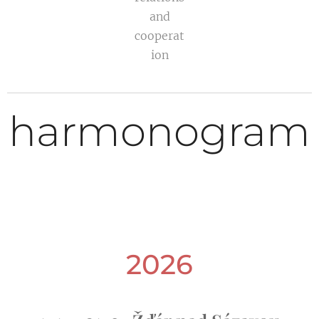
and
cooperat
ion
harmonogram
2026