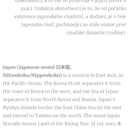
dokonalosti, a to vše se projevuje v jejich životě a
práci. Unikátní skutečností je to, že od počátku
existence japonského císařství, a dodnes, je v čele
Japonska císař, pocházející ze stále stejné prvé
císařské dynastie (rodiny).
Japan (Japanese sound 日本国,
Nihonkoku/Nipponkoku)
is a country in East Asia, in
the Pacific Ocean. The Korea Strait separates it from
the coast of Korea to the west, and the Sea of Japan
separates it from North Korea and Russia. Japan's
Ryukyu Islands border the East China Sea on the east
and extend to Taiwan on the south. The name Japan
literally means Land of the Rising Sun: 日 (ni, sun) 本