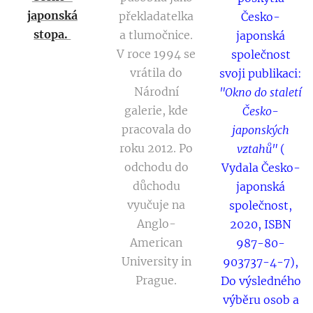
japonská
překladatelka
Česko-
stopa.
a tlumočnice.
japonská
V roce 1994 se
společnost
vrátila do
svoji publikaci:
Národní
"Okno do staletí
galerie, kde
Česko-
pracovala do
japonských
roku 2012. Po
vztahů"
(
odchodu do
Vydala Česko-
důchodu
japonská
vyučuje na
společnost,
Anglo-
2020, ISBN
American
987-80-
University in
903737-4-7),
Prague.
Do výsledného
výběru osob a