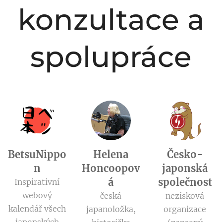
konzultace a
spolupráce
BetsuNippo
Helena
Česko-
n
Honcoopov
japonská
á
společnost
Inspirativní
webový
česká
nezisková
kalendář všech
japanoložka,
organizace
japonských