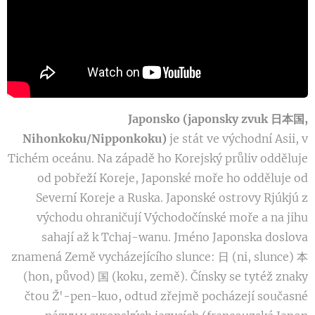
Japonsko (japonsky zvuk 日本国,
Nihonkoku/Nipponkoku)
je stát ve východní Asii, v
Tichém oceánu. Na západě ho Korejský průliv odděluje
od pobřeží Koreje, Japonské moře ho odděluje od
Severní Koreje a Ruska. Japonské ostrovy Rjúkjú z
východu ohraničují Východočínské moře a na jihu
sahají až k Tchaj-wanu. Jméno Japonska doslova
znamená Země vycházejícího slunce: 日 (ni, slunce) 本
(hon, původ) 国 (koku, země). Čínsky se tytéž znaky
čtou Ž'-pen-kuo, odtud zřejmě pocházejí současné