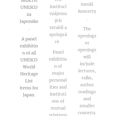
dědictví
menší
institucí
UNESCO
koncerty
vzájemn
za
.
ých
Japonsko
vztahů a
.
The
spoluprá
openings
A panel
ce
or
exhibitio
openings
Panel
n of all
will
exhibitio
UNESCO
include
n of
World
lectures,
major
Heritage
talks,
personal
List
author
ities and
items for
readings
instituti
Japan.
and
ons of
smaller
mutual
concerts.
relations