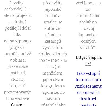
("velký-
především
věcí Japonska
technický") –
japonské
za
ale na projektu
malbě a
"mimořádné
se drobně
grafice. Je
zásluhy o
podílejí i další
autorkou
rozvoj
lidé.
několika
japonsko-
BetsuNippon
v
katalogů
českých
projektu
výstav této
vztahů".
pomůže právě
sbírky. V letech
https://japan.
v oblasti
1983–1985 žila
cz/
prezentace
se svým
institucí,
manželem,
Jako vstupní
aktivit,
japonským
informaci pro
projektů
fotografem v
vznik seznamu
prezentovanýc
Japonsku. Po
osobností a
h na výstavě
návratu
institucí
Česko-
působila jako
poskytla