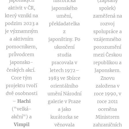
historička
(zapsaný
aktivit v ČR,
japonského
spolek)
který vznikl na
umění,
zaměřená na
podzim 2023 a
překladatelka
rozvoj
je významným
z
spolupráce a
a aktivním
japonštiny. Po
vzájemného
pomocníkem,
ukončení
porozumění
průvodcem
studia
mezi Českou
japonsko-
pracovala v
republikou a
českých akcí.
letech 1972–
Japonskem.
Core tým
1983 ve Sbírce
Znovu
projektu tvoří
orientálního
založena v
dvě osobnosti
umění Národní
roce 1990, v
–
Hachi
galerie v Praze
roce 2011
("velká-
a jako
oceněna
akční") a
kurátorka se
Ministrem
Vimpil
věnovala
zahraničních