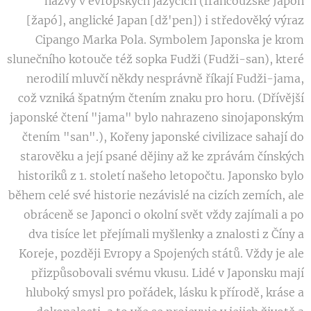
názvy v evropských jazycích (francouzské Japon
[žapó], anglické Japan [dž'pen]) i středověký výraz
Cipango Marka Pola. Symbolem Japonska je krom
slunečního kotouče též sopka Fudži (Fudži-san), které
nerodilí mluvčí někdy nesprávně říkají Fudži-jama,
což vzniká špatným čtením znaku pro horu. (Dřívější
japonské čtení "jama" bylo nahrazeno sinojaponským
čtením "san".), Kořeny japonské civilizace sahají do
starověku a její psané dějiny až ke zprávám čínských
historiků z 1. století našeho letopočtu. Japonsko bylo
během celé své historie nezávislé na cizích zemích, ale
obráceně se Japonci o okolní svět vždy zajímali a po
dva tisíce let přejímali myšlenky a znalosti z Číny a
Koreje, později Evropy a Spojených států. Vždy je ale
přizpůsobovali svému vkusu. Lidé v Japonsku mají
hluboký smysl pro pořádek, lásku k přírodě, kráse a