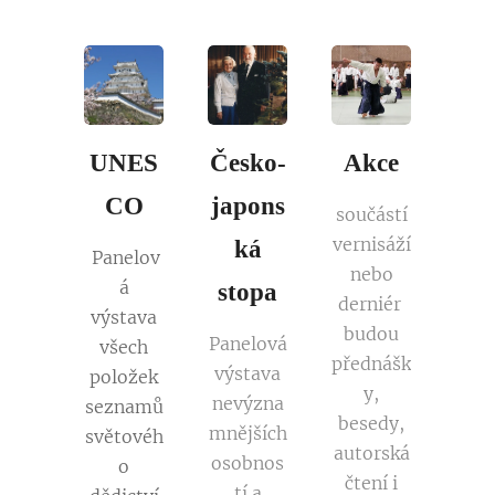
UNES
Česko-
Akce
CO
japons
součástí
vernisáží
ká
Panelov
nebo
á
stopa
derniér
výstava
budou
Panelová
všech
přednášk
výstava
položek
y,
nevýzna
seznamů
besedy,
mnějších
světovéh
autorská
osobnos
o
čtení i
tí a