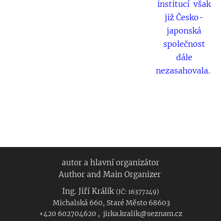
institucí však
již Česko-
japonská
společnost
dále
nezasahovala.
autor a hlavní organizátor
Author and Main Organizer
Ing. Jiří Králík
(IČ: 16377249)
Michalská 660, Staré Město 68603
+420 602704620 , jirka.kralik@seznam.cz