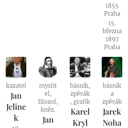
1855
Praha
15.
března
1897
Praha
kazatel
myslit
básník,
básník
Jan
el,
zpěvák
a
filozof,
, grafik
zpěvák
Jeline
kněz.
Karel
Jarek
k
Jan
Kryl
Noha