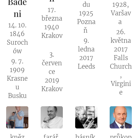
Bade
du
1928,
17.
ni
1925
Varšav
března
Pozna
a
14. 10.
1940
ň
26.
1846
Krakov
9.
května
Suroch
ledna
2017
ów
3.
2017
Falls
9. 7.
červen
Leeds
Church
1909
ce
,
Krasne
2019
Virgini
u
Krakov
e
Busku
kněz
farář,
básník,
průkop