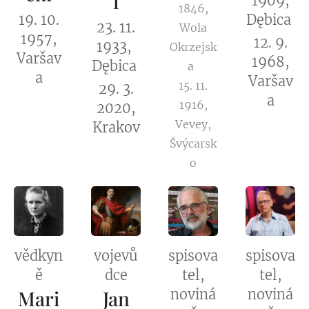
i
1909,
1846,
19. 10.
Dębica
23. 11.
Wola
1957,
12. 9.
1933,
Okrzejsk
Varšav
1968,
Dębica
a
a
Varšav
15. 11.
29. 3.
a
1916,
2020,
Vevey,
Krakov
Švýcarsk
o
vědkyn
vojevů
spisova
spisova
ě
dce
tel,
tel,
Mari
Jan
noviná
noviná