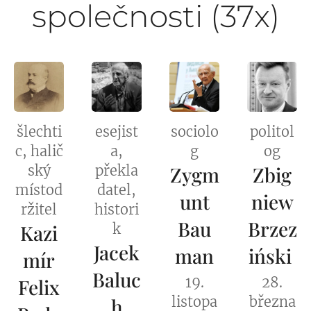
společnosti (37x)
šlechti
esejist
sociolo
politol
c, halič
a,
g
og
ský
překla
Zygm
Zbig
místod
datel,
unt
niew
ržitel
histori
Bau
Brzez
Kazi
k
Jacek
man
iński
mír
Baluc
19.
28.
Felix
listopa
března
h