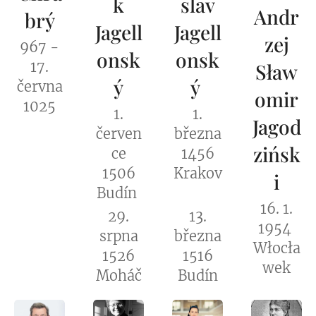
k
slav
Andr
brý
Jagell
Jagell
zej
967 -
onsk
onsk
17.
Sław
ý
ý
června
omir
1025
1.
1.
Jagod
červen
března
zińsk
ce
1456
1506
Krakov
i
Budín
16. 1.
29.
13.
1954
srpna
března
Włocła
1526
1516
wek
Moháč
Budín