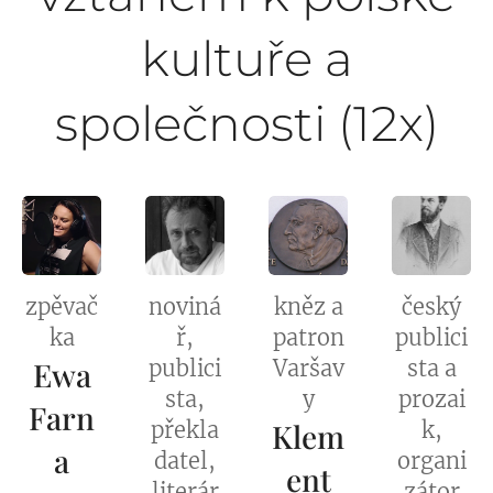
kultuře a
společnosti (12x)
zpěvač
noviná
kněz a
český
ka
ř,
patron
publici
Ewa
publici
Varšav
sta a
sta,
y
prozai
Farn
překla
Klem
k,
a
datel,
organi
ent
literár
zátor