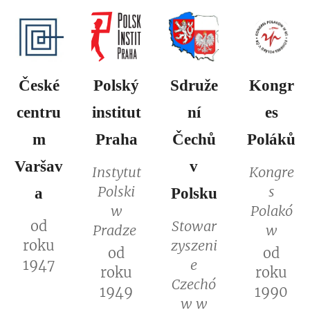
České
Polský
Sdruže
Kongr
centru
institut
ní
es
m
Praha
Čechů
Poláků
Varšav
v
Instytut
Kongre
Polski
s
a
Polsku
w
Polakó
od
Stowar
Pradze
w
roku
zyszeni
od
od
1947
e
roku
roku
Czechó
1949
1990
w w