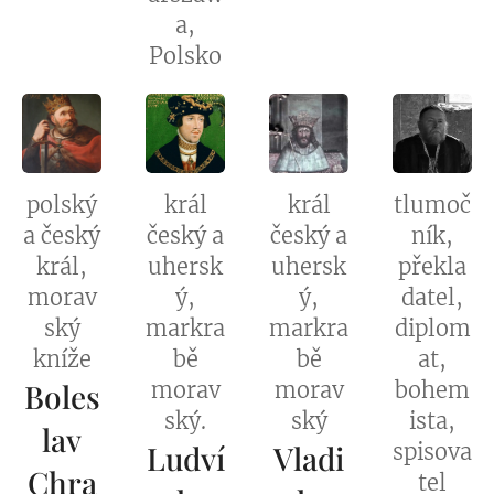
a,
Polsko
polský
král
král
tlumoč
a český
český a
český a
ník,
král,
uhersk
uhersk
překla
morav
ý,
ý,
datel,
ský
markra
markra
diplom
kníže
bě
bě
at,
Boles
morav
morav
bohem
ský.
ský
ista,
lav
Ludví
Vladi
spisova
Chra
tel