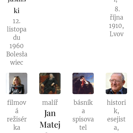
8.
ki
října
12.
1910,
listopa
Lvov
du
1960
Bolesła
wiec
filmov
malíř
básník
histori
á
Jan
a
k,
režisér
spisova
esejist
Matej
ka
tel
a,