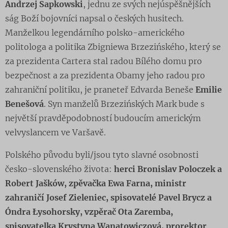
Andrzej Sapkowski
, jednu ze svých nejúspěšnějších
ság Boží bojovníci napsal o českých husitech.
Manželkou legendárního polsko-amerického
politologa a politika Zbigniewa Brzezińského, který se
za prezidenta Cartera stal radou Bílého domu pro
bezpečnost a za prezidenta Obamy jeho radou pro
zahraniční politiku, je praneteř Edvarda Beneše
Emilie
Benešová
. Syn manželů Brzezińských Mark bude s
největší pravděpodobností budoucím americkým
velvyslancem ve Varšavě.
Polského původu byli/jsou tyto slavné osobnosti
česko-slovenského života:
herci Bronislav Poloczek a
Robert Jašków, zpěvačka Ewa Farna, ministr
zahraničí Josef Zieleniec, spisovatelé Pavel Brycz a
Óndra Łysohorsky, vzpěrač Ota Zaremba,
spisovatelka Krystyna Wanatowiczová, prorektor