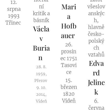
12.
Mari
ní
všeslov
srpna
kritik a
anskýc
a
1993
básník
h,
Třinec
Hofb
Václa
hlavně
auer
česko-
v
polský
26.
Buria
ch
prosin
vztahů
n
ec 1751
Edva
Tasovi
28. 8.
rd
ce
1959,
15.
Jeline
Přerov
březen
9. 10.
k
1820
2014,
Vídeň
6.
Vídeň
června