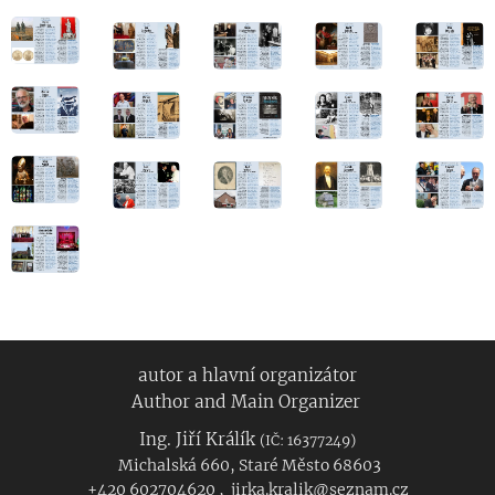
autor a hlavní organizátor
Author and Main Organizer
Ing. Jiří Králík
(IČ: 16377249)
Michalská 660, Staré Město 68603
+420 602704620 , jirka.kralik@seznam.cz