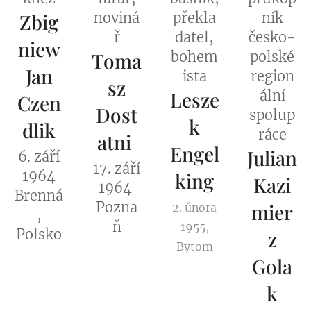
Zbig
noviná
překla
ník
ř
datel,
česko-
niew
Toma
bohem
polské
Jan
ista
region
sz
Lesze
ální
Czen
Dost
spolup
k
dlik
ráce
atni
Engel
Julian
6. září
17. září
1964
king
Kazi
1964
Brenná
Pozna
mier
2. února
,
ň
1955,
Polsko
z
Bytom
Gola
k