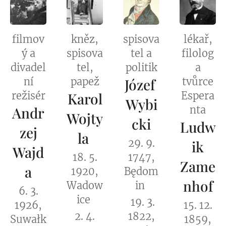
filmov
kněz,
spisova
lékař,
ý a
spisova
tel a
filolog
divadel
tel,
politik
a
ní
papež
Józef
tvůrce
režisér
Karol
Espera
Wybi
Andr
nta
Wojty
cki
Ludw
zej
la
29. 9.
ik
Wajd
18. 5.
1747,
Zame
a
1920,
Będom
nhof
Wadow
in
6. 3.
ice
19. 3.
1926,
15. 12.
2. 4.
1822,
Suwałk
1859,