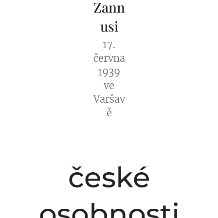
Zann
usi
17.
června
1939
ve
Varšav
ě
české
osobnosti