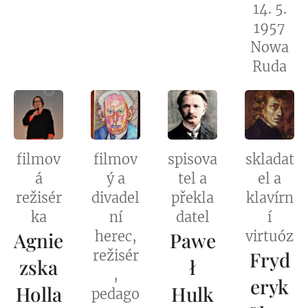
14. 5.
1957
Nowa
Ruda
filmov
filmov
spisova
skladat
á
ý a
tel a
el a
režisér
divadel
překla
klavírn
ka
ní
datel
í
Agnie
herec,
Pawe
virtuóz
režisér
Fryd
zska
ł
,
eryk
Holla
Hulk
pedago