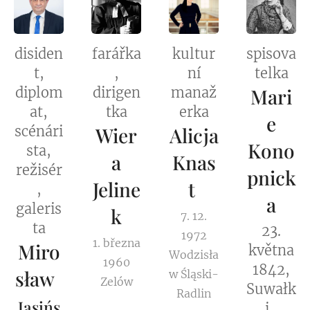
disiden
farářka
kultur
spisova
t,
,
ní
telka
diplom
dirigen
manaž
Mari
at,
tka
erka
e
scénári
Wier
Alicja
Kono
sta,
a
Knas
režisér
pnick
Jeline
t
,
a
galeris
k
7. 12.
ta
23.
1972
1. března
Miro
května
Wodzisła
1960
1842,
sław
w Śląski-
Zelów
Suwałk
Radlin
Jasińs
i,