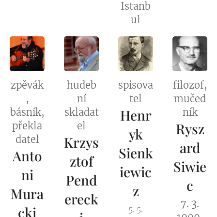
Istanb
ul
zpěvák
hudeb
spisova
filozof,
,
ní
tel
mučed
básník,
skladat
Henr
ník
překla
el
Rysz
yk
datel
Krzys
ard
Sienk
Anto
ztof
Siwie
iewic
ni
Pend
c
z
Mura
ereck
7. 3.
cki
5. 5.