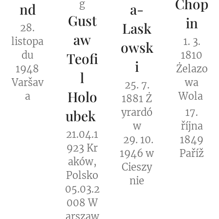
Chop
g
nd
a-
Gust
in
Lask
28.
aw
listopa
1. 3.
owsk
du
1810
Teofi
i
1948
Żelazo
l
Varšav
wa
25. 7.
Holo
a
Wola
1881 Ż
yrardó
17.
ubek
w
října
21.04.1
29. 10.
1849
923 Kr
1946 w
Paříž
aków,
Cieszy
Polsko
nie
05.03.2
008 W
arszaw