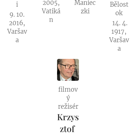
2005,
Maniec
i
Bělost
Vatiká
zki
ok
9. 10.
n
2016,
14. 4.
Varšav
1917,
a
Varšav
a
filmov
ý
režisér
Krzys
ztof