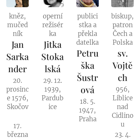
kněz,
operní
publici
biskup,
mučed
režisér
stka a
patron
ník
ka
překla
Čech a
Jan
Jitka
datelka
Polska
Petru
sv.
Sarka
Stoka
ška
Vojtě
nder
lská
Šustr
ch
20.
29. 12.
ová
prosinc
1939,
956,
e 1576,
Pardub
Liblice
18. 5.
Skočov
ice
nad
1947,
Cidlino
Praha
u
17.
března
23. 4.