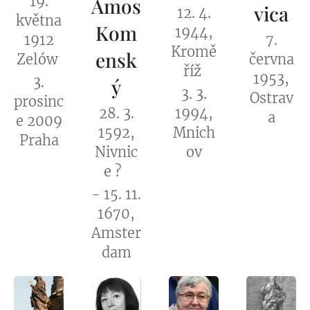
19.
Amos
vica
12. 4.
května
Kom
1944,
1912
7.
Kromě
ensk
Zelów
června
říž
1953,
3.
ý
3. 3.
Ostrav
prosinc
28. 3.
1994,
a
e 2009
1592,
Mnich
Praha
Nivnic
ov
e ?
- 15. 11.
1670,
Amster
dam