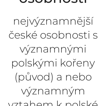
nejvýznamnější
české osobnosti s
významnými
polskými kořeny
(původ) a nebo
významným
vztahem k polské