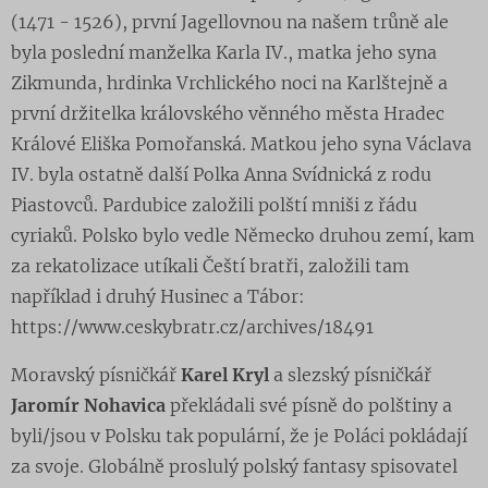
(1471 - 1526), první Jagellovnou na našem trůně ale
byla poslední manželka Karla IV., matka jeho syna
Zikmunda, hrdinka Vrchlického noci na Karlštejně a
první držitelka královského věnného města Hradec
Králové Eliška Pomořanská. Matkou jeho syna Václava
IV. byla ostatně další Polka Anna Svídnická z rodu
Piastovců. Pardubice založili polští mniši z řádu
cyriaků. Polsko bylo vedle Německo druhou zemí, kam
za rekatolizace utíkali Čeští bratři, založili tam
například i druhý Husinec a Tábor:
https://www.ceskybratr.cz/archives/18491
Moravský písničkář
Karel Kryl
a slezský písničkář
Jaromír Nohavica
překládali své písně do polštiny a
byli/jsou v Polsku tak populární, že je Poláci pokládají
za svoje. Globálně proslulý polský fantasy spisovatel