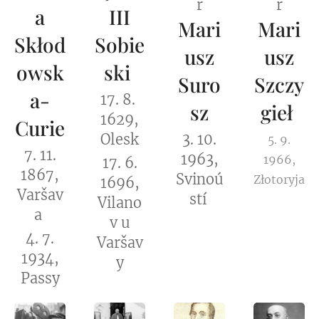
ř
ř
a
III
Mari
Mari
Skłod
Sobie
usz
usz
owsk
ski
Suro
Szczy
a-
17. 8.
sz
gieł
1629,
Curie
Olesk
3. 10.
5. 9.
7. 11.
1963,
1966,
17. 6.
1867,
Svinoú
Złotoryja
1696,
Varšav
stí
Vilano
a
v u
4. 7.
Varšav
1934,
y
Passy