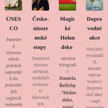
UNES
Česko-
Magic
Dopro
CO
nizoze
ké
vodné
mské
Holan
akce
Panelov
á
stopy
dsko
Součástí
výstava
vernisáží
Panelová
výstava
všech
či
výstava
fotografi
položek
derniér
nevýzna
i
zapsanýc
výstav
mnějších
Daniela
h do
budou i
osobnos
jednotliv
Řeřichy
doprovo
tí
ých
.
"Holan
dné akce
historick
registrů
dsko,
- např.
ých
světovéh
země
vystoupe