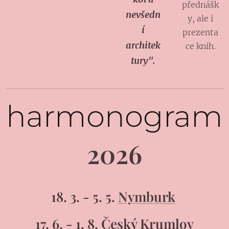
přednášk
nevšedn
y, ale i
í
prezenta
architek
ce knih.
tury".
harmonogram
2026
18. 3. - 5. 5.
Nymburk
17. 6. - 1. 8.
Český Krumlov