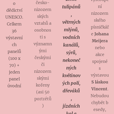
česko-
o
tulipánů
ní
nizozem
dědictví
nizozem
,
ských
UNESCO.
ského
větrných
vztahů a
Celkem
písničkář
mlýnů,
osobnos
36
e
Johana
ti s
vodních
výstavní
Meijera
významn
ch
kanálů,
nebo
ými
panelů
sýrů,
akce
českými
(100 x
nekoneč
spojené
či
70) +
ných
s
nizozem
jeden
květinov
výstavou
skými
panel
S láskou
ých polí,
kořeny
úvodní
Vincent
.
dřeváků
(asi 50
Nebudou
,
portrétů
chybět b
)
jízdních
esedy,
kol a