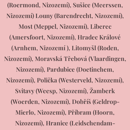
(Roermond, Nizozemí), Sušice (Meerssen,
Nizozemí) Louny (Barendrecht, Nizozemí),
Most (Meppel, Nizozemí), Liberec
(Amersfoort, Nizozemí), Hradec Králové
(Arnhem, Nizozemí ), Litomyšl (Roden,
Nizozemí), Moravská Třebová (Vlaardingen,
Nizozemí), Pardubice (Doetinchem,
Nizozemí), Polička (Westerveld, Nizozemí),
Svitavy (Weesp, Nizozemí), Žamberk
(Woerden, Nizozemí), Dobříš (Geldrop-
Mierlo, Nizozemí), Příbram (Hoorn,
Nizozemí), Hranice (Leidschendam-