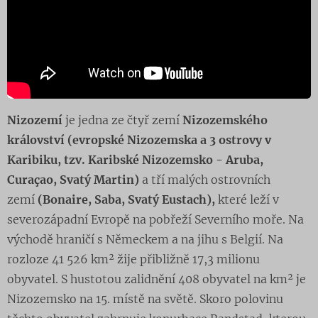
Nizozemí
je jedna ze čtyř zemí
Nizozemského
království (evropské Nizozemska a 3 ostrovy v
Karibiku, tzv. Karibské Nizozemsko - Aruba,
Curaçao, Svatý Martin)
a tří malých ostrovních
zemí
(Bonaire, Saba, Svatý Eustach),
které leží v
severozápadní Evropě na pobřeží Severního moře. Na
východě hraničí s Německem a na jihu s Belgií. Na
rozloze 41 526 km² žije přibližně 17,3 milionu
obyvatel. S hustotou zalidnění 408 obyvatel na km² je
Nizozemsko na 15. místě na světě. Skoro polovinu