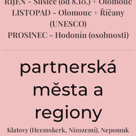
ŘÍJEN - Sušice (od 8.10.) + Olomouc
LISTOPAD - Olomouc + Říčany
(UNESCO)
PROSINEC - Hodonín (osobnosti)
partnerská
města a
regiony
Klatovy (Heemskerk, Nizozemí), Nepomuk