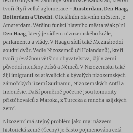
těchto obyvatel zahrnuje konurbace Randstad, kterou
tvoří čtyři velké aglomerace -
Amsterdam, Den Haag,
Rotterdam a Utrecht
. Oficiálním hlavním městem je
Amsterdam. Většinu funkcí hlavního města však plní
Den Haag
, který je sídlem nizozemského krále,
parlamentu a vlády. V Haagu sídlí také Mezinárodní
soudní dvůr. Vedle Nizozemců (či Holanďanů), kteří
tvoří převážnou většinu obyvatelstva, žijí v zemi
původní menšiny Frísů a Němců. V Nizozemsku také
žijí imigranti ze stávajících a bývalých nizozemských
zámořských území Surinamu, Nizozemských Antil a
Indonésie. Další poměrně početné jsou komunity
přistěhovalců z Maroka, z Turecka a mnoha asijských
zemí.
Nizozemí má stejný problém jako my: názvem
historická země (Čechy) je často pojmenována celá