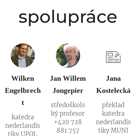
spolupráce
Wilken
Jan Willem
Jana
Engelbrech
Jongepier
Kostelecká
t
středoškols
překlad
ký profesor
katedra
katedra
+420 728
nederlandis
nederlandis
881 757
tiky MUNI
tiky UPOL