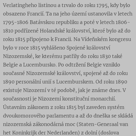
Verlatingheho listinou a trvalo do roku 1795, kdy bylo
obsazeno Francií. Ta na jeho území ustanovila v letech
1795-1806 Batávskou republiku a poté v letech 1806-
1810 podřízené Holandské království, které bylo až do
roku 1815 připojeno k Francii. Na Vídeňském kongresu
bylo v roce 1815 vyhlášeno Spojené království
Nizozemské, ke kterému patřily do roku 1830 také
Belgie a Lucembursko. Po odtržení Belgie vzniklo
současné Nizozemské království, spojené až do roku
1890 personální unií s Lucemburskem. Od roku 1890
existuje Nizozemí v té podobě, jak je známe dnes. V
současnosti je Nizozemí konstituční monarchií.
Ústavním zákonem z roku 1815 byl zaveden systém
dvoukomorového parlamentu a až do dneška se skládá
nizozemská zákonodárná moc (Staten-Generaal van
het Koninkrijk der Nederlanden) z dolní (doslova