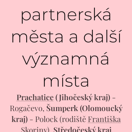
partnerská
města a další
významná
místa
Prachatice
(Jihočeský kraj)
-
Rogačevo,
Šumperk
(Olomoucký
kraj)
- Polock (rodiště
Františka
Skoriny
),
Středočeský kraj