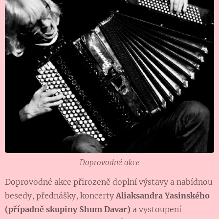
Doprovodné akce
Doprovodné akce přirozeně doplní výstavy a nabídnou
besedy, přednášky, koncerty
Aliaksandra Yasinského
(případně skupiny Shum Davar)
a vystoupení