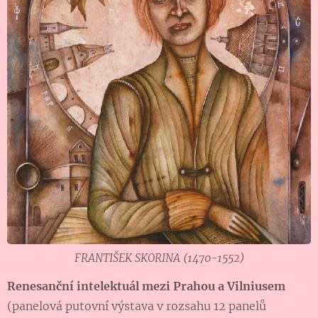
FRANTIŠEK SKORINA (1470-1552)
Renesanční intelektuál mezi Prahou a Vilniusem
(panelová putovní výstava v rozsahu 12 panelů