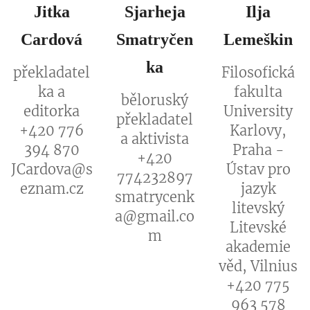
Jitka
Sjarheja
Ilja
Cardová
Smatryčen
Lemeškin
ka
překladatel
Filosofická
ka a
fakulta
běloruský
editorka
University
překladatel
+420 776
Karlovy,
a aktivista
394 870
Praha -
+420
JCardova@s
Ústav pro
774232897
eznam.cz
jazyk
smatrycenk
litevský
a@gmail.co
Litevské
m
akademie
věd, Vilnius
+420 775
963 578