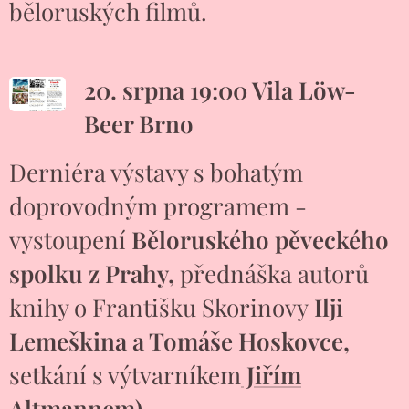
běloruských filmů.
20. srpna 19:00 Vila Löw-
Beer Brno
Derniéra výstavy s bohatým
doprovodným programem -
vystoupení
Běloruského pěveckého
spolku z Prahy,
přednáška autorů
knihy o Františku Skorinovy
Ilji
Lemeškina a Tomáše Hoskovce,
setkání s výtvarníkem
Jiřím
Altmannem).