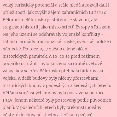
velký turistický potenciál a stále hledá a rozvíjí další
příležitosti, jak zvýšit zájem zahraničních turistů o
Bělorusko. Bělorusko je státem se slavnou, ale
tragickou historií jako místo střetů Evropy s Ruskem.
Na jeho území se odehrávaly vojenské konflikty -
táhly tu armády francouzské, ruské, švédské, polské i
německé. Po roce 1917 začalo cílené ničení
historických památek. A to, co se před režimem
podařilo uchránit, bylo zničeno za druhé světové
války, kdy se přes Bělorusko přehnala hitlerovská
vojska. A další budovy byly ničeny přestavbami
historických budov v padesátých a šedesátých letech.
Většina současných budov byla postavena po roce
1945, jenom některé byly postaveny podle původních
plánů. V posledních letech byly zrekonstruovány
některé dochované stavby a teď jsou pečlivě