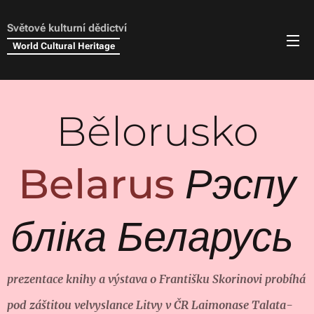
Světové kulturní dědictví
World Cultural Heritage
Bělorusko
Belarus
Рэспу
бліка Беларусь
prezentace knihy a výstava o Františku Skorinovi probíhá
pod záštitou velvyslance Litvy v ČR Laimonase Talata-