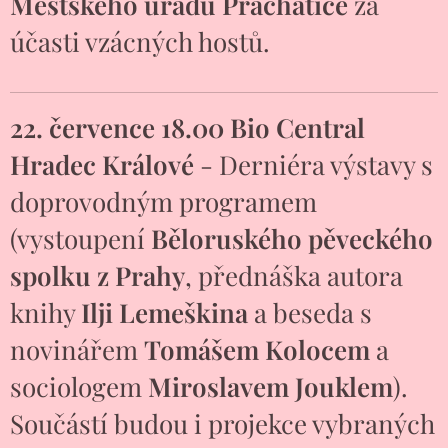
Městského úřadu Prachatice
za
účasti vzácných hostů.
22. července 18.00 Bio Central
Hradec Králové
- Derniéra výstavy s
doprovodným programem
(vystoupení
Běloruského pěveckého
spolku z Prahy
, přednáška autora
knihy
Ilji Lemeškina
a beseda s
novinářem
Tomášem Kolocem
a
sociologem
Miroslavem Jouklem
).
Součástí budou i projekce vybraných