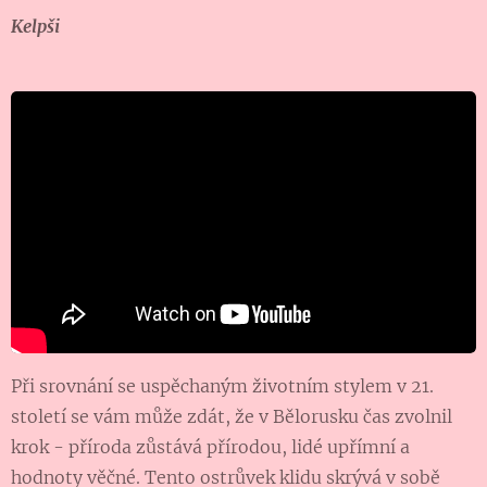
Kelpši
Při srovnání se uspěchaným životním stylem v 21.
století se vám může zdát, že v Bělorusku čas zvolnil
krok - příroda zůstává přírodou, lidé upřímní a
hodnoty věčné. Tento ostrůvek klidu skrývá v sobě