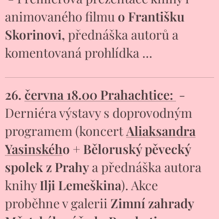
animovaného filmu
o Františku
Skorinovi,
přednáška autorů a
komentovaná prohlídka ...
26.
června 18.00 Prahachtice:
-
Derniéra výstavy s doprovodným
programem (koncert
Aliaksandra
Yasinskéh
o +
Běloruský pěvecký
spolek z Prahy
a přednáška autora
knihy
Ilji Lemeškina
). Akce
proběhne v galerii
Zimní zahrady