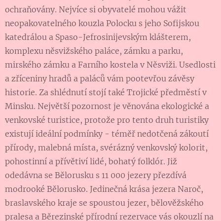
ochraňovány. Nejvíce si obyvatelé mohou vážit
neopakovatelného kouzla Polocku s jeho Sofijskou
katedrálou a Spaso-Jefrosinijevským klášterem,
komplexu něsvižského paláce, zámku a parku,
mirského zámku a Farního kostela v Něsviži. Usedlosti
a zříceniny hradů a paláců vám pootevřou závěsy
historie. Za shlédnutí stojí také Trojické předměstí v
Minsku. Největší pozornost je věnována ekologické a
venkovské turistice, protože pro tento druh turistiky
existují ideální podmínky - téměř nedotčená zákoutí
přírody, malebná místa, svérázný venkovský kolorit,
pohostinní a přívětiví lidé, bohatý folklór. Již
odedávna se Bělorusku s 11 000 jezery přezdívá
modrooké Bělorusko. Jedinečná krása jezera Naroč,
braslavského kraje se spoustou jezer, bělověžského
pralesa a Běrezinské přírodní rezervace vás okouzlí na