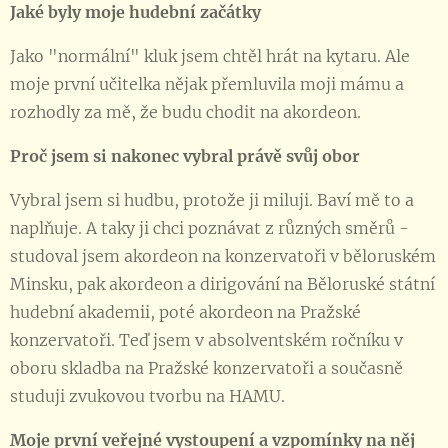
Jaké byly moje hudební začátky
Jako "normální" kluk jsem chtěl hrát na kytaru. Ale
moje první učitelka nějak přemluvila moji mámu a
rozhodly za mě, že budu chodit na akordeon.
Proč jsem si nakonec vybral právě svůj obor
Vybral jsem si hudbu, protože ji miluji. Baví mě to a
naplňuje. A taky ji chci poznávat z různých směrů -
studoval jsem akordeon na konzervatoři v běloruském
Minsku, pak akordeon a dirigování na Běloruské státní
hudební akademii, poté akordeon na Pražské
konzervatoři. Teď jsem v absolventském ročníku v
oboru skladba na Pražské konzervatoři a současně
studuji zvukovou tvorbu na HAMU.
Moje první veřejné vystoupení a vzpomínky na něj