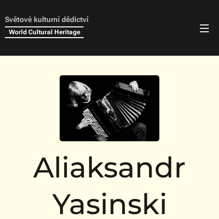
Světové kulturní dědictví
World Cultural Heritage
Aliaksandr
Yasinski