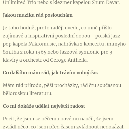
Unlimited Trio nebo s klezmer kapelou Shum Davar.
Jakou muziku rád poslouchám
Je toho hodně, proto raději uvedu, co mně přišlo
zajímavé a inspirativní poslední dobou - polská jazz-
pop kapela Mikromusic, nahrávka z koncertu Jimmyho
Smitha z roku 1965 nebo Jazzová symfonie pro 3
klavíry a orchestr od Geroge Antheila.
Co dalšího mám rád, jak trávím volný čas
Mám rád přírodu, pěší procházky, rád čtu současnou
běloruskou literaturu.
Co mi dokáže udělat největší radost
Pocit, že jsem se něčemu novému naučil, že jsem
zvládl něco, co jsem před časem zvládnout nedokázal.