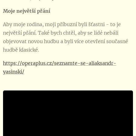
Moje největší přání
Aby moje rodina, moji příbuzní byli šťastni - to je
největší přání. Také bych chtěl, aby se lidé nebáli
objevovat novou hudbu a byli více otevření současné
hudbě klasické.
https://operaplus.cz/seznamte-se-aliaksandr-
yasinski/