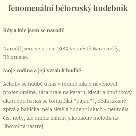
fenomenální běloruský hudebník
Kdy a kde jsem se narodil
Narodil jsem se v roce 1989 ve městě Baranavičy,
Bělorusko.
Moje rodina a její vztah k hudbě
Ačkoliv se hudbě u nás v rodině nikdo nevěnoval
profesionálně, táta hraje na kytaru, klavír a knoflíkový
akordeon (u nás se tomu říká "bajan"), děda krásně
zpívá a babička měla skvělý hudební sluch - neuměla
číst noty, ale uměla zahrát jakoukoliv melodii na
libovolný nástroj.