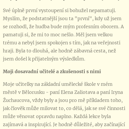
Své úplně první vystoupení si bohužel nepamatuji.
Myslím, že podstatnější jsou ta "první", kdy už jsem
se rozhodl, že hudba bude mým profesním oborem. A
pamatuji si, že mi to moc nešlo. Měl jsem velkou
trému a nebyl jsem spokojen s tím, jak na veřejnosti
hraji. Byla to dlouhá, ale hodně zábavná cesta, než
jsem došel k přijatelným výsledkům.
Moji dosavadní učitelé a zkušenosti s nimi
Moje učitelky na základní umělecké škole v mém
městě v Bělorusku - paní Elena Zaliotava a paní Iryna
Žuchaucova, vždy byly a jsou pro mě příkladem toho,
jak člověk může milovat to, co dělá, jak se své činnosti
může věnovat opravdu naplno. Každá lekce byla
zajímavá a inspirující. Je hodně důležité, aby začínající