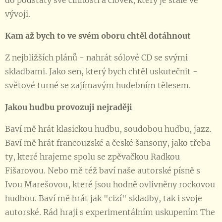
do podstaty své činnosti a člověk, který je stále ve
vývoji.
Kam až bych to ve svém oboru chtěl dotáhnout
Z nejbližších plánů - nahrát sólové CD se svými
skladbami. Jako sen, který bych chtěl uskutečnit -
světové turné se zajímavým hudebním tělesem.
Jakou hudbu provozuji nejraději
Baví mě hrát klasickou hudbu, soudobou hudbu, jazz.
Baví mě hrát francouzské a české šansony, jako třeba
ty, které hrajeme spolu se zpěvačkou Radkou
Fišarovou. Nebo mě též baví naše autorské písně s
Ivou Marešovou, které jsou hodně ovlivněny rockovou
hudbou. Baví mě hrát jak "cizí" skladby, tak i svoje
autorské. Rád hraji s experimentálním uskupením The