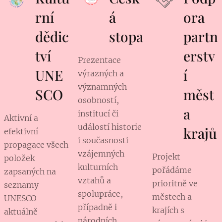
rní
á
ora
dědic
stopa
partn
tví
erstv
Prezentace
UNE
í
výrazných a
významných
SCO
měst
osobností,
a
institucí či
Aktivní a
událostí historie
krajů
efektivní
i současnosti
propagace všech
vzájemných
Projekt
položek
kulturních
pořádáme
zapsaných na
vztahů a
prioritně ve
seznamy
spolupráce,
městech a
UNESCO
případně i
krajích s
aktuálně
národních