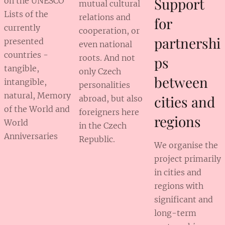
Support
on the UNESCO
mutual cultural
Lists of the
relations and
for
currently
cooperation, or
partnershi
presented
even national
countries -
roots. And not
ps
tangible,
only Czech
between
intangible,
personalities
natural, Memory
cities and
abroad, but also
of the World and
foreigners here
regions
World
in the Czech
Anniversaries
Republic.
We organise the
project primarily
in cities and
regions with
significant and
long-term