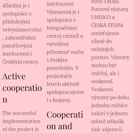
měst i krajů.
institucemi.
důležitá je i
Putovní výstavy
Významná je i
spolupráce s
UNESCO a
spolupráce s
příslušnými
ČESKÁ STOPA
Integračními
velvyslanectvími
umisťujeme
centry cizinců a
, zahraničními
cíleně do
vytváření
paměťovými
veřejných
přirozené vazby
institucemi i
prostor. Výstavy
s českým
Českými centry.
mohou být
prostředím. V
Active
vnitřní, ale i
posledních
venkovní.
letech aktivně
cooperatio
Venkovní
spolupracujeme
n
výstavy po dobu
i s krajany.
jednoho měsíce
Cooperati
The successful
osloví v jednom
implementation
městě několik
on and
of the project is
tisíc zájemců.