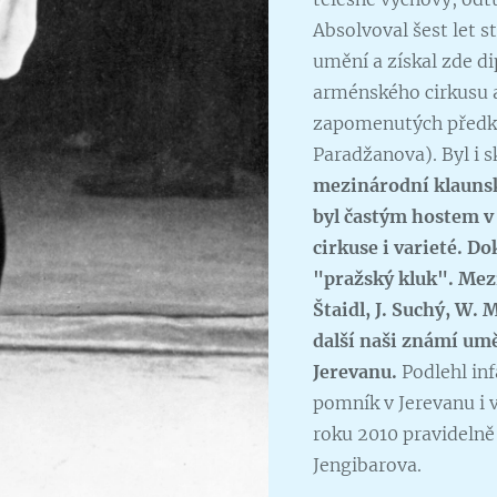
Absolvoval šest let s
umění a získal zde d
arménského cirkusu a
zapomenutých předků
Paradžanova). Byl i 
mezinárodní klaunsk
byl častým hostem v 
cirkuse i varieté. Do
"pražský kluk". Mezi 
Štaidl, J. Suchý, W.
další naši známí uměl
Jerevanu.
Podlehl inf
pomník v Jerevanu i
roku 2010 pravideln
Jengibarova.