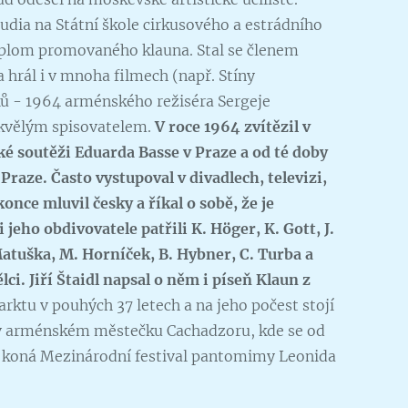
tudia na Státní škole cirkusového a estrádního
iplom promovaného klauna. Stal se členem
 hrál i v mnoha filmech (např. Stíny
 - 1964 arménského režiséra Sergeje
skvělým spisovatelem.
V roce 1964 zvítězil v
é soutěži Eduarda Basse v Praze a od té doby
Praze. Často vystupoval v divadlech, televizi,
konce mluvil česky a říkal o sobě, že je
jeho obdivovatele patřili K. Höger, K. Gott, J.
 Matuška, M. Horníček, B. Hybner, C. Turba a
ci. Jiří Štaidl napsal o něm i píseň Klaun z
arktu v pouhých 37 letech a na jeho počest stojí
 v arménském městečku Cachadzoru, kde se od
ě koná Mezinárodní festival pantomimy Leonida