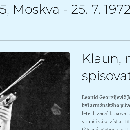
35, Moskva - 25. 7. 19
Klaun, 
spisova
Leonid Georgijevič 
byl arménského půvo
letech začal boxovat
v muší váze získat ti
tělesné výchovy, odtu