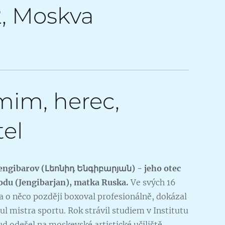
72, Moskva
mim, herec,
tel
Jengibarov (Լեոնիդ Ենգիբարյան) - jeho otec
du (Jengibarjan), matka Ruska.
Ve svých 16
 a o něco později boxoval profesionálně, dokázal
tul mistra sportu. Rok strávil studiem v Institutu
d odešel na moskevské artistické učiliště.