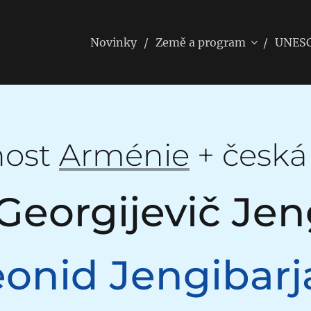
Novinky
Země a program
UNES
nost
Arménie
+ česká
Georgijevič Je
eonid Jengibarj