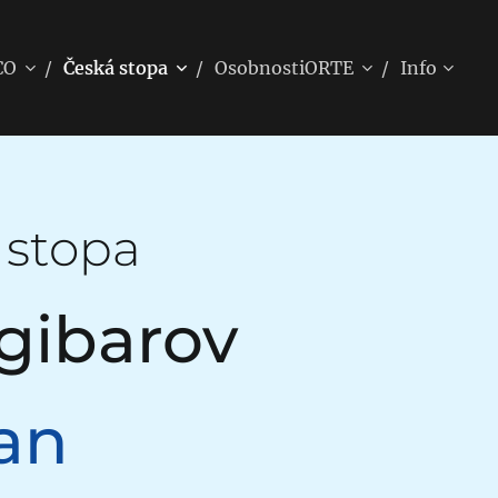
CO
Česká stopa
OsobnostiORTE
Info
 stopa
ngibarov
an