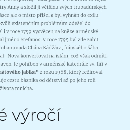
try Anny a složil jí většinu svých trubadúrských
ásce ale o místo přišel a byl vyhnán do exilu.
 kvůli existenčním problémům odešel do
yl i v roce 1759 vysvěcen na kněze arménské
al jméno Stefanos. V roce 1795 byl zde zabit
ohammada Chána Kádžára, íránského šáha.
at-Nova konvertoval na islám, což však odmítl.
ven. Je pohřben v arménské katedrále sv. Jiří v
nátového jablka
"
z roku 1968, který režíroval
je cestu básníka od dětství až po jeho roli
života mnicha.
é výročí