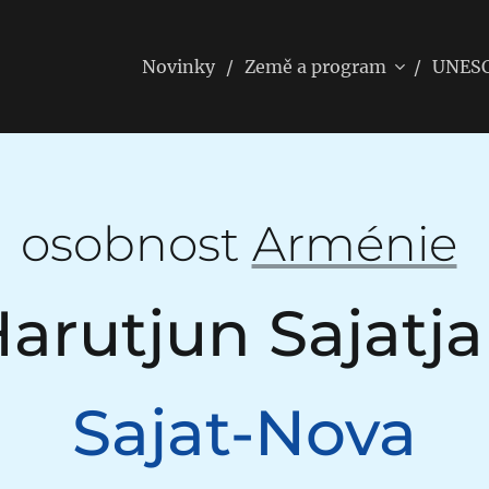
Novinky
Země a program
UNES
osobnost
Arménie
arut
j
u
n
Sa
jatj
Sa
jat
-Nova