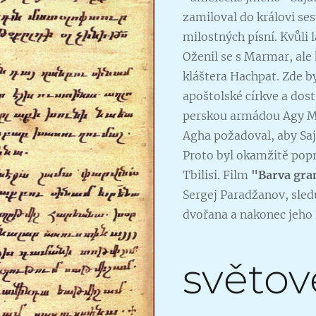
zamiloval do královi ses
milostných písní. Kvůli l
Oženil se s Marmar, ale
kláštera Hachpat. Zde b
apoštolské církve a dost
perskou armádou Agy M
Agha požadoval, aby Saj
Proto byl okamžitě popra
Tbilisi. Film
"
Barva gra
Sergej Paradžanov, sledu
dvořana a nakonec jeho 
světov