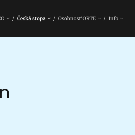
CO
Česká stopa
OsobnostiORTE
Info
an