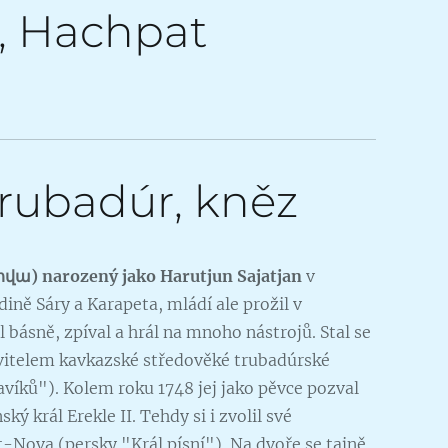
95, Hachpat
trubadúr, kněz
ովա
)
narozený
jako
Harut
j
u
n
Sa
jatjan
v
ině Sáry a Karapeta, mládí ale prožil v
al básně, zpíval a hrál na mnoho nástrojů. Stal se
vitelem kavkazské středověké trubadúrské
avíků"). Kolem roku 1748 jej jako pěvce pozval
ký král Erekle II. Tehdy si i zvolil své
Nova (persky "Král písní"). Na dvoře se tajně