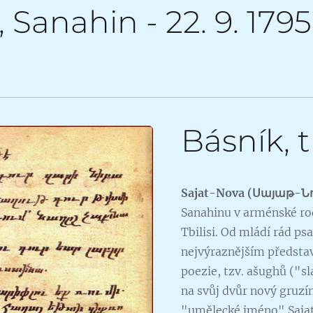
2, Sanahin - 22. 9. 17
Básník, 
Sa
jat
-Nova (Սայաթ-Ն
Sanahinu v arménské rod
Tbilisi. Od mládí rád ps
nejvýraznějším předsta
poezie, tzv. ašughů ("sl
na svůj dvůr nový gruzíns
"umělecké jméno" Sajat-