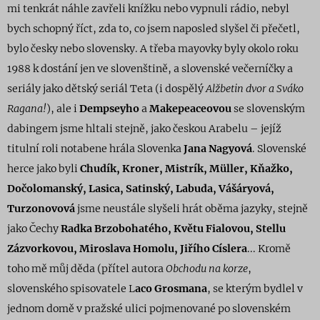
mi tenkrát náhle zavřeli knížku nebo vypnuli rádio, nebyl
bych schopný říct, zda to, co jsem naposled slyšel či přečetl,
bylo česky nebo slovensky. A třeba mayovky byly okolo roku
1988 k dostání jen ve slovenštině, a slovenské večerníčky a
seriály jako dětský seriál Teta (i dospělý
Alžbetin dvor
a
Sváko
Ragana!
), ale i
Dempseyho
a
Makepeaceovou
se slovenským
dabingem jsme hltali stejně, jako českou Arabelu – jejíž
titulní roli notabene hrála Slovenka
Jana Nagyová
. Slovenské
herce jako byli
Chudík, Kroner, Mistrík, Müller, Kňažko,
Dočolomanský, Lasica, Satinský, Labuda, Vášáryová,
Turzonovová
jsme neustále slyšeli hrát oběma jazyky, stejně
jako Čechy
Radka Brzobohatého, Květu Fialovou, Stellu
Zázvorkovou, Miroslava Homolu, Jiřího Císlera
... Kromě
toho mě můj děda (přítel autora
Obchodu na korze
,
slovenského spisovatele L
aco Grosmana
, se kterým bydlel v
jednom domě v pražské ulici pojmenované po slovenském