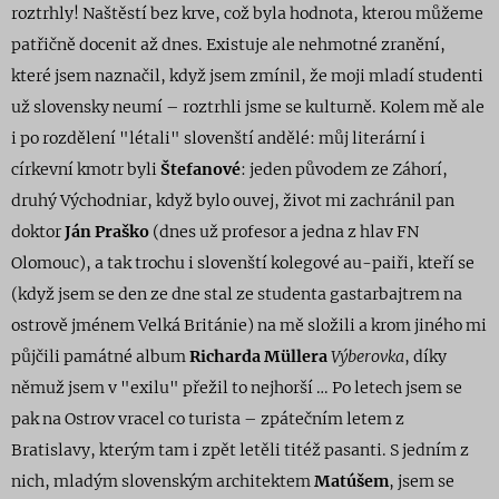
roztrhly! Naštěstí
bez krve, což byla hodnota, kterou můžeme
patřičně docenit až dnes. Existuje ale nehmotné zranění,
které jsem naznačil, když jsem zmínil, že moji mladí studenti
už slovensky neumí – roztrhli jsme se kulturně. Kolem mě ale
i po rozdělení "létali" slovenští andělé: můj literární i
církevní kmotr byli
Štefanové
: jeden původem ze Záhorí,
druhý Východniar, když bylo ouvej, život mi zachránil pan
doktor
Ján Praško
(dnes už profesor
a jedna z hlav FN
Olomouc), a tak trochu i slovenští kolegové au-paiři, kteří se
(když jsem se den ze dne stal ze studenta gastarbajtrem na
ostrově jménem Velká Británie) na mě složili a krom jiného mi
půjčili památné album
Richarda Müllera
Výberovka
, díky
němuž jsem v "exilu" přežil to nejhorší … Po letech jsem se
pak
na Ostrov vracel co turista – zpátečním letem z
Bratislavy, kterým tam i zpět letěli titéž pasanti. S jedním z
nich, mladým slovenským architektem
Matúšem
, jsem se