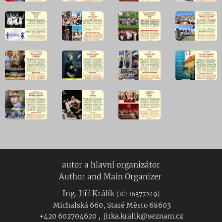
autor a hlavní organizátor
Author and Main Organizer
Ing. Jiří Králík
(IČ: 16377249)
Michalská 660, Staré Město 68603
+420 602704620 , jirka.kralik@seznam.cz