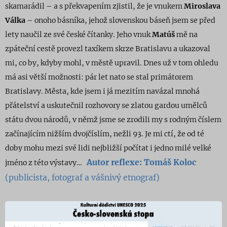
skamarádil – a s překvapením zjistil, že je vnukem
Miroslava
Válka
– onoho básníka, jehož slovenskou báseň jsem se před
lety naučil ze své české čítanky. Jeho vnuk
Matúš
mě na
zpáteční cestě provezl taxíkem skrze Bratislavu a ukazoval
mi, co by, kdyby mohl, v městě upravil. Dnes už v tom ohledu
má asi větší možnosti: pár let nato se stal primátorem
Bratislavy. Města, kde jsem i já mezitím navázal mnohá
přátelství a uskutečnil rozhovory se zlatou gardou umělců
státu dvou národů, v němž jsme se zrodili my s rodným číslem
začínajícím nižším dvojčíslím, nežli 93. Je mi ctí, že od té
doby mohu mezi své lidi nejbližší počítat i jedno milé velké
Au
tor
reflexe
: Tomáš Koloc
jméno z této výstavy…
(publicista, fotograf a vášnivý etnograf)