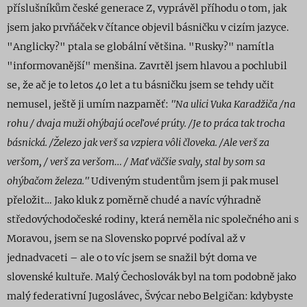
příslušníkům české generace Z, vyprávěl příhodu
o tom, jak
jsem jako prvňáček v čítance objevil básničku v cizím jazyce.
"Anglicky?" ptala se globální většina. "Rusky?" namítla
"informovanější" menšina. Zavrtěl jsem hlavou a pochlubil
se, že ač je to letos 40 let a tu básničku jsem se tehdy učit
nemusel, ještě ji umím nazpaměť:
"Na ulici Vuka Karadžiča /na
rohu / dvaja muži ohýbajú oceľové prúty. /Je to práca tak trocha
básnická. /Železo jak verš sa vzpiera vôli človeka. /Ale verš z
a
veršom, / verš za veršom… / Mať väčšie svaly, stal by som sa
ohýbačom železa."
Udiveným studentům jsem ji pak musel
přeložit… Jako kluk z poměrně chudé a navíc výhradně
středovýchodočeské rodiny, která neměla nic společného ani s
Moravou, jsem se na Slovensko poprvé podíval až v
jednadvaceti – ale o to víc jsem se snažil být doma ve
slovenské kultuře. Malý Čechoslovák byl na tom podobně jako
malý federativní Jugoslávec, Švýcar nebo Belgičan: kdybyste