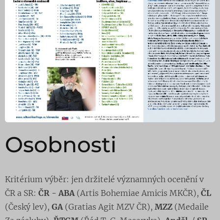
Osobnosti
Kritérium výběr: jen držitelé významných ocenění v
ČR a SR:
ČR - ABA
(Artis Bohemiae Amicis MKČR),
ČL
(Český lev),
GA
(Gratias Agit MZV ČR),
MZZ
(Medaile