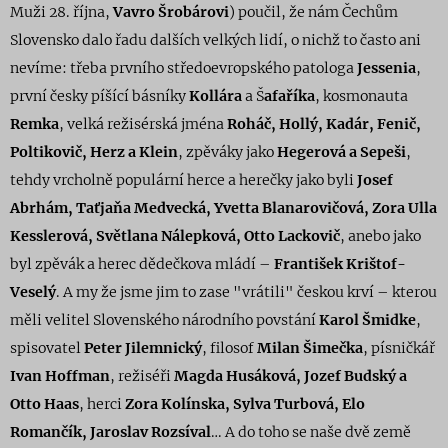
Muži 28. října,
Vavro Šrobárovi
) poučil, že nám Čechům
Slovensko dalo řadu dalších velkých lidí, o nichž to často ani
nevíme: třeba prvního středoevropského patologa
Jessenia
,
první česky píšící básníky
Kollára
a Š
afaříka
, kosmonauta
Remka
, velká režisérská jména
Roháč, Hollý, Kadár, Fenič,
Poltikovič, Herz a Klein
, zpěváky jako
Hegerová a Sepeši
,
tehdy vrcholně populární herce a herečky jako byli
Josef
Abrhám, Taťjaňa Medvecká, Yvetta Blanarovičová, Zora Ulla
Kesslerová, Světlana Nálepková, Otto Lackovič
, anebo jako
byl zpěvák a herec dědečkova mládí –
František Krištof-
Veselý
. A my že jsme jim to zase "vrátili" českou krví – kterou
měli velitel Slovenského národního povstání
Karol Šmidke
,
spisovatel
Peter Jilemnický
, filosof
Milan Šimečka
, písničkář
Ivan Hoffman
, režiséři
Magda Husáková, Jozef Budský a
Otto Haas
, herci
Zora Kolínska, Sylva Turbová, Elo
Romančík, Jaroslav Rozsíval
… A do toho se naše dvě země