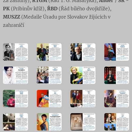
Za zásluhy),
ŘTGM
(Řád T. G. Masaryka),
Anděl
/
SR -
PK
(Pribinův kříž),
ŘBD
(Řád bílého dvojkříže),
MUSZZ
(Medaile Úradu pre Slovakov žijúcich v
zahraničí