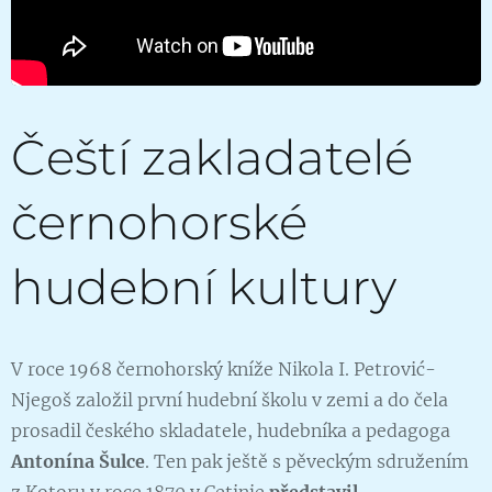
Čeští zakladatelé
černohorské
hudební kultury
V roce 1968 černohorský kníže Nikola I. Petrović-
Njegoš založil první hudební školu v zemi a do čela
prosadil českého skladatele, hudebníka a pedagoga
Antonína Šulce
. Ten pak ještě s pěveckým sdružením
z Kotoru v roce 1870 v Cetinje
představil