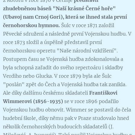
zhudebněnou báseň "Naší krásné Černé hoře"
(Ubavoj nam Crnoj Gori), která se ihned stala první
černohorskou hymnou.
Šulc v roce 1871 založil
Pěvecké sdružení a následně první Vojenskou hudbu. V
roce 1873 složil a úspěšně představil první
černohorskou operetu "Naše národní vzkříšení".
Postupem času se Vojenská hudba zdokonalovala a
byla schopná zařadit do svého repertoáru i skladby
Verdiho nebo Glucka. V roce 1879 byla ale Šulc
"poslán" zpět do Čech a Vojenská hudba tak zanikla.
Ale díky dalšímu českému skladateli
Františkovi
Wimmerovi (1856-1935)
se v roce 1896 podařilo
Vojenskou hudbu obnovit. Wimmer se postavil do čela
hudební škole, díky němu pak v Praze studovalo hned
několik černohorských budoucích skladatelů (J.
Milošević, A. Ivanović). Také posílil Vojenskou hudbu o