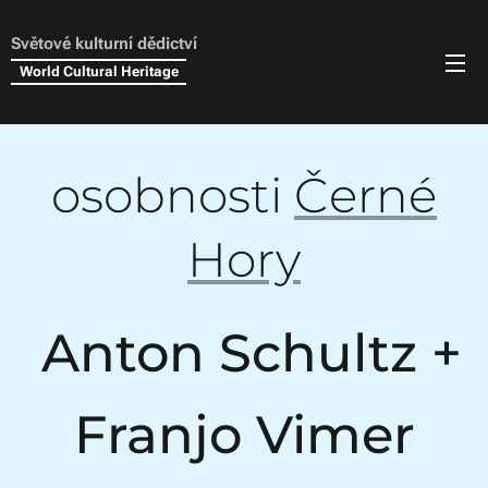
Světové kulturní dědictví
World Cultural Heritage
osobnosti
Černé
Hory
Anton Schultz +
Franjo Vimer