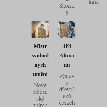
kina
Skorin
y
Mistr
Jiří
svobod
Altma
ných
nn
umění
výstav
a
Nový
dřevoř
běloru
ezů
ský
českéh
animo