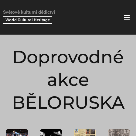
Světové kulturní dědictví
World Cultural Heritage
Doprovodné
akce
BĚLORUSKA