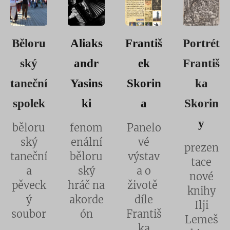
Běloru
Aliaks
Františ
Portrét
ský
andr
ek
Františ
taneční
Yasins
Skorin
ka
spolek
ki
a
Skorin
y
běloru
fenom
Panelo
ský
enální
vé
prezen
taneční
běloru
výstav
tace
a
ský
a o
nové
pěveck
hráč na
životě
knihy
ý
akorde
díle
Ilji
soubor
ón
Františ
Lemeš
ka