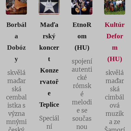
Borbál
Maďa
EtnoR
Kultúr
a
rský
om
Defor
Dobóz
koncer
(HU)
m
y
t
(HU)
spojení
autenti
Konze
skvělá
skvělá
cké
maďar
maďar
rvatoř
rómsk
ská
ská
e
é
cembal
cimbál
melodi
Teplice
istka s
ová
e se
význa
muzik
Speciál
součas
mnými
a ze
ní
nou
český
Šamorí