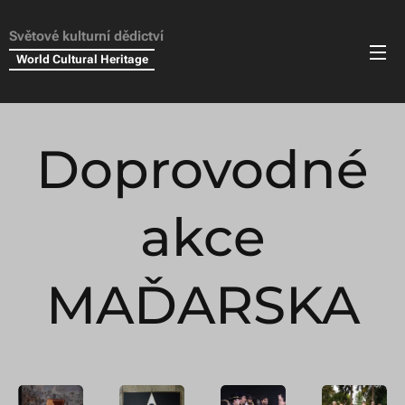
Světové kulturní dědictví
World Cultural Heritage
Doprovodné
akce
MAĎARSKA