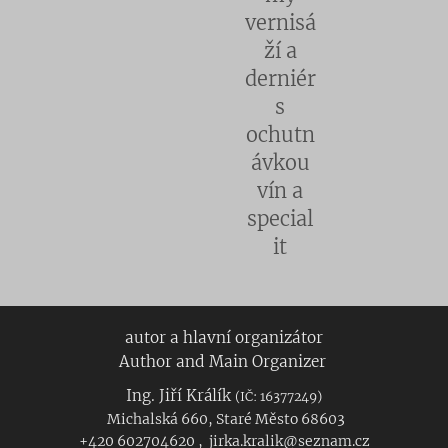
vernisá
ží a
derniér
s
ochutn
ávkou
vín a
special
it
autor a hlavní organizátor
Author and Main Organizer
Ing. Jiří Králík
(IČ: 16377249)
Michalská 660, Staré Město 68603
+420 602704620 , jirka.kralik@seznam.cz