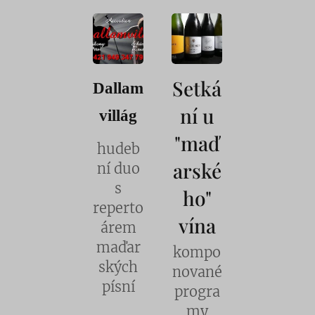
Setká
Dallam
ní u
villág
"maď
hudeb
arské
ní duo
s
ho"
reperto
vína
árem
maďar
kompo
ských
nované
písní
progra
my