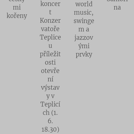
koncer
world
mi
na
t
music,
kořeny
Konzer
swinge
vatoře
m a
Teplice
jazzov
u
ými
příležit
prvky
osti
otevře
ní
výstav
y v
Teplicí
ch (1.
6.
18.30)