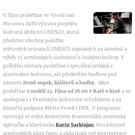
V říjnu proběhne ve Veselí nad
Moravou další výstava projektu
Kulturní dědictví UNESCO, která
představ všechny položky
světových seznamů UNESCO zapsaných za Arménii a
výběr 15 arménských osobností s českými kořeny. V
průběhu výstavy proběhne i speciální setkání s
arménskou kulturou, ale především hudbou pod
názvem
Země sopek, klášterů a hudby.
Akce
proběhne
v neděli 13. října od 18.00 v Kafé v kině
a ve
spolupráci s Veselským kulturním střediskem a za
finanční podpory Města Veselí i JMK. V programu
vystoupí se svým koncertem fenomenální arménská
zpěvačka a klavíristka
Karin Sarkisjan
, která kromě
arménských písní často a ráda hraje své interpretace