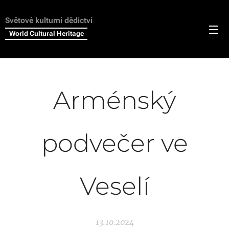
Světové kulturní dědictví
World Cultural Heritage
Arménský
podvečer ve
Veselí
13.10.2024