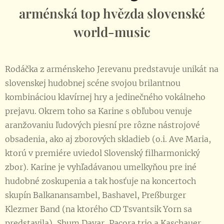
arménská top hvězda slovenské
world-music
Rodáčka z arménskeho Jerevanu predstavuje unikát na
slovenskej hudobnej scéne svojou brilantnou
kombináciou klavírnej hry a jedinečného vokálneho
prejavu. Okrem toho sa Karine s obľubou venuje
aranžovaniu ľudových piesní pre rôzne nástrojové
obsadenia, ako aj zborových skladieb (o.i. Ave Maria,
ktorú v premiére uviedol Slovenský filharmonický
zbor). Karine je vyhľadávanou umelkyňou pre iné
hudobné zoskupenia a tak hosťuje na koncertoch
skupín Balkanansambel, Bashavel, Preßburger
Klezmer Band (na ktorého CD Tsvantsik Yorn sa
predstavila), Shum Davar, Pacora trio a Kaschauer