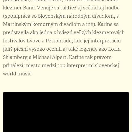
klezmer Band. Venuje sa taktiež aj scénickej hudbe
(spolupráca so Slovenským národným divadlom, s
Martinským komorným divadlom a iné). Karine sa
predstavila ako jedna z hviezd veľkých klezmerových
festivalov Ľvove a Petrohrade, kde jej interpretáciu
jidiš piesní vysoko ocenili aj také legendy ako Lorin
Sklamberg a Michael Alpert. Karine tak právom
prináleží miesto medzi top interpretmi slovenskej
world music.