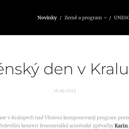
Novinky
Země a program
UNES
nský den v Kral
16.09.2023
ěhne v Kralupech nad Vltavou komponovaný program pre
 především koncert fenomenální arménské zpěvačky
Karin