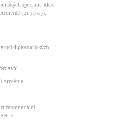
énských specialit. Akce
Arménie (21.9.) a 30.
 výročí diplomatických
VÝSTAVY
CO Arménie
rt fenomenální
 DANCE