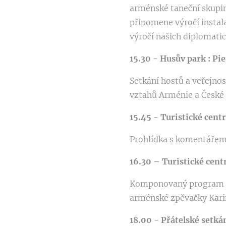
arménské taneční skupin
připomene výročí instala
výročí našich diplomati
15.30 - Husův park :
Pie
Setkání hostů a veřejnos
vztahů Arménie a České 
15.45 - Turistické c
Prohlídka s komentářem
16.30 – Turistické cen
Komponovaný program a 
arménské zpěvačky Kari
18.00 - Přátelské setk