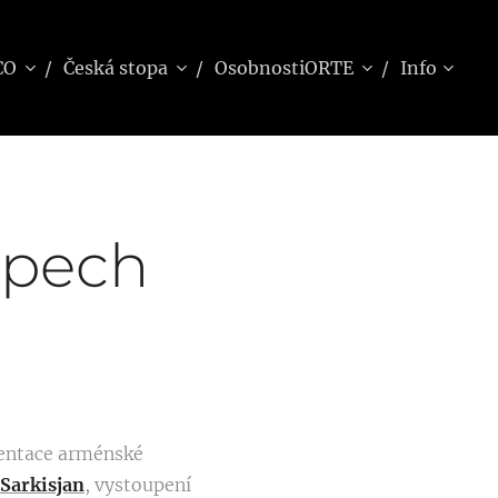
CO
Česká stopa
OsobnostiORTE
Info
upech
zentace arménské
 Sarkisjan
, vystoupení