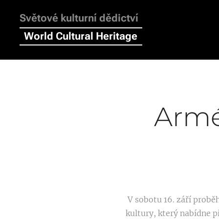
Světové kulturní dědictví
World Cultural Heritage
Armé
V sobotu 16. září prob
kultury, který nabídne