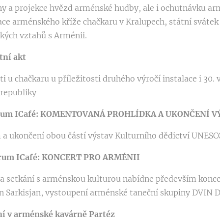
y a projekce hvězd arménské hudby, ale i ochutnávku arm
ce arménského kříže chačkaru v Kralupech, státní svátek 
ckých vztahů s Arménii.
tní akt
ti u chačkaru u příležitosti druhého výročí instalace i 30.
republiky
entrum ICafé: KOMENTOVANÁ PROHLÍDKA A UKONČENÍ 
 a ukončení obou částí výstav Kulturního dědictví UNES
trum ICafé:
KONCERT PRO ARMÉNII
setkání s arménskou kulturou nabídne především konce
n Sarkisjan, vystoupení arménské taneční skupiny DVIN
ání v arménské kavárně Partéz