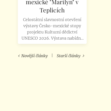
mexické "Marilyn" v
Teplicích
Celostátní slavnostní otevření
výstavy Česko-mexické stopy
projektu Kulturní dědictví
UNESCO 2026. Výstava nabídne
portréty nejvýznamnějších
osobností a institucí historie a
Novější články
Starší články
současnosti vzájemných vztahů
a národních kořenů. Hlavním
důvodem zahájení je letošní
významné výročí 100. narození
Miroslavy Šternové, nejslavnější
mexické herečky, která...