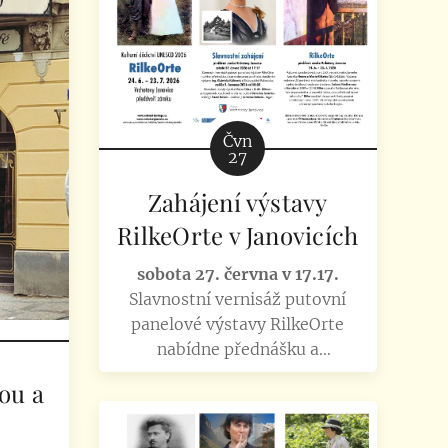
výstava Česko-kanadské stopy
projektu Kulturní dědictví
UNESCO. V rámci projektu Fresh
senior. Akci doplní i...
Čvn
27
Zahájení výstavy
RilkeOrte v Janovicích
sobota 27. června v 17.17.
Slavnostní vernisáž putovní
panelové výstavy RilkeOrte
nabídne přednášku a
komentovanou prohlídku
ou a
kurátorky výstavy
Ing. Gabriela
Kalinová
z Klubu přátel