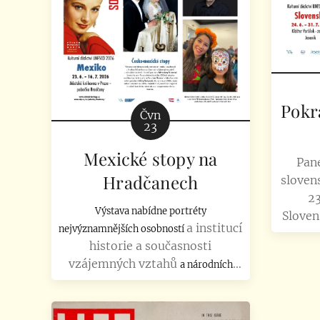
materiálního a přírodního,
nebo p
nehmotného kulturního dědictví
mís
lidstva, Paměti světa a
světového výročí UNESCO.
Pokr
Čvn
23
Mexické stopy na
Pan
Hradčanech
slovens
23
Výstava nabídne portréty
Sloven
a institucí
nejvýznamnějších osobností
46 
historie a současnosti
sezna
vzájemných vztahů
a národních
kořenů.
Kromě portrétu
Miroslavy
Šternové
(narodila se v Praze a letos by
měla 100 let)
výstava nabídne i portrét