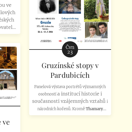
Rakouska. Putovní panelová
ou ve
výstava k 100. výročí úmrtí
lových
slavného básníka
Reinera Maria
žských
Rilkeho (1875-1926)
. Výstava
ovatelů
nabídne 24 portrétů míst
a Marii
pobytu a tvorby básníka...
anelové
Čvn
 jejich
23
bilejí
Gruzínské stopy v
ranze
os pak
Pardubicích
inera
í...
P
anelová výstava
portrétů významných
a institucí historie i
osobností
současnosti vzájemných vztahů
i
národních kořenů. Kromě
T
h
amary
Kinské
a
Ivany Bursíkové
představíme i
 ve
další významné české osobnosti, které se
význ
a
mně podíleli na propagaci kultury v