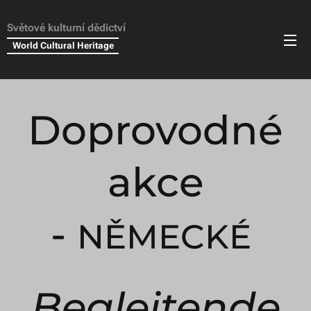
Světové kulturní dědictví
World Cultural Heritage
Doprovodné
akce
-
NĚMECKÉ
Begleitende