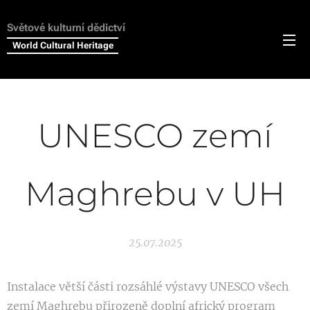
Světové kulturní dědictví
World Cultural Heritage
UNESCO zemí
Maghrebu v UH
25.07.2025
Instalace větší části rozsáhlé výstavy UNESCO všech
zemí Maghrebu přirozeně doplní africký program