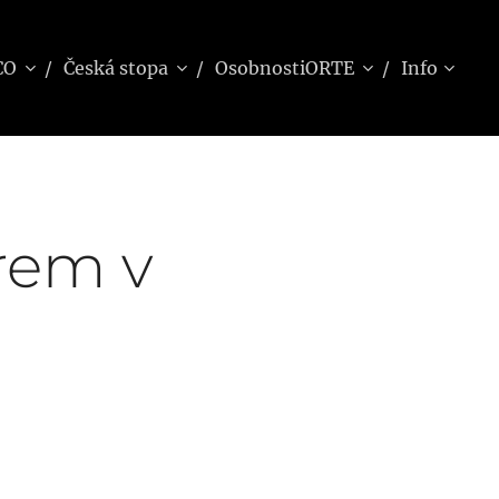
CO
Česká stopa
OsobnostiORTE
Info
rem v