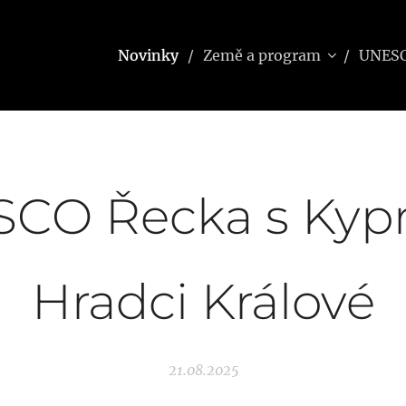
Novinky
Země a program
UNES
CO Řecka s Kyp
Hradci Králové
21.08.2025