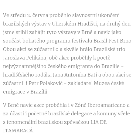
Ve středu 2. června proběhlo slavnostní ukončení
brazilských výstav v Uherském Hradišti, na druhý den
jsme stihli zahájit tyto výstavy v Brně a navíc jako
součást bohatého programu festivalu Brasil Fest Brno.
Obou akci se zúčastnilo a skvěle hrálo Brazilské trio
Jaroslava Pelikána, obě akce proběhly k poctě
nejvýznamnějšího českého emigranta do Brazílie -
hradišťského rodáka Jana Antonína Bati a obou akcí se
zúčastnil i Petr Polakovič - zakladatel Muzea české
emigrace v Brazílii.
V Brně navíc akce proběhla i v Zóně Iberoamaricano a
za účasti i početné brazilské delegace a komuny včele
s fenomenální brazilskou zpěvačkou LIA DE
ITAMARACÁ.