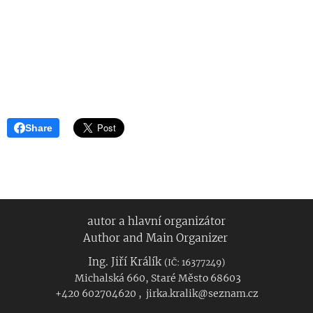
Share
autor a hlavní organizátor
Author and Main Organizer
Ing. Jiří Králík
(IČ: 16377249)
Michalská 660, Staré Město 68603
+420 602704620 , jirka.kralik@seznam.cz