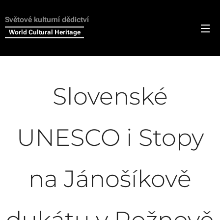
Světové kulturní dědictví
World Cultural Heritage
Slovenské
UNESCO i Stopy
na Jánošíkově