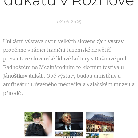
dukátu v Rožnově
08.08.2025
Unikátní výstava dvou velkých slovenských výstav
proběhne v rámci tradiční tuzemské největší
prezentace slovenské lidové kultury v Rožnově pod
Radhoštěm na Mezinárodním folklorním festivalu
Jánošikov dukát
. Obě výstavy budou umístěny u
amfiteátru Dřevěného městečka v Valašském muzeu v
přírodě .