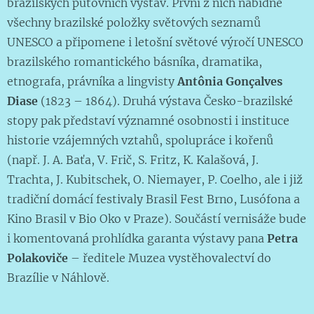
brazilských putovních výstav. První z nich nabídne
všechny brazilské položky světových seznamů
UNESCO a připomene i letošní světové výročí UNESCO
brazilského romantického básníka, dramatika,
etnografa, právníka a lingvisty
Antônia Gonçalves
Diase
(1823 – 1864). Druhá výstava Česko-brazilské
stopy pak představí významné osobnosti i instituce
historie vzájemných vztahů, spolupráce i kořenů
(např. J. A. Baťa, V. Frič, S. Fritz, K. Kalašová, J.
Trachta, J. Kubitschek, O. Niemayer, P. Coelho, ale i již
tradiční domácí festivaly Brasil Fest Brno, Lusófona a
Kino Brasil v Bio Oko v Praze). Součástí vernisáže bude
i komentovaná prohlídka garanta výstavy pana
Petra
Polakoviče
– ředitele Muzea vystěhovalectví do
Brazílie v Náhlově.