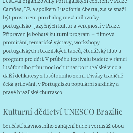
Festival organizovaný Portugalským centrem v Praze
Camões, I.P. a spolkem Lusofonia Aberta, z.s se snaží
být prostorem pro dialog mezi milovníky
portugalsko-jazyčných kultur a veřejností v Praze.
Připraven je bohatý kulturní program – filmové
promítání, tematické výstavy, workshopy
portugalských i brazilských tanců, čtenářský klub a
program pro děti. V průběhu festivalu budete v rámci
lusófonniho trhu moci ochutnat portugalské vino a
další delikatesy z lusófonniho zemi. Diváky tradičně
čeká grilování, v Portugalsku populární sardinky a
pravé brazilské churrasco.
Kulturní dědictví UNESCO Brazílie
Součástí slavnostního zahájení bude i vernisáž obou