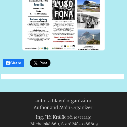
Share
autor a hlavní organizátor
Author and Main Organizer
Ing. Jiří Králík
(IČ: 16377249)
Michalská 660, Staré Město 68603