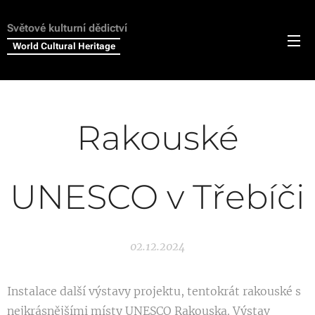
Světové kulturní dědictví
World Cultural Heritage
Rakouské
UNESCO v Třebíči
02.12.2024
Instalace další výstavy projektu, tentokrát rakouské s
nejkrásnějšími místy UNESCO Rakouska. Výstav