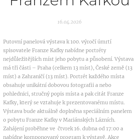
Franzem Kafkou
16.04.2026
Putovní panelová výstava k 100. výročí úmrtí
spisovatele Franze Kafky nabídne portréty
nejdůležitějších míst jeho pobytu a působení. Výstava
má tři části – Praha (celkem 13 míst), České země (13
míst) a Zahraničí (13 míst). Portrét každého místa
obsahuje unikátní dobovou fotografii a nebo
pohlednici, stručný popis místa a pak citát Franze
Kafky, který se vztahuje k prezentovanému místu.
Výstava bude aktuálně doplněna speciálním panelem
o pobytu Franze Kafky v Mariánských Lázních.
Zahájení proběhne ve čtvrek 16. dubna od 17:00 a
nabídne komponovaný program k výstavě. Akce