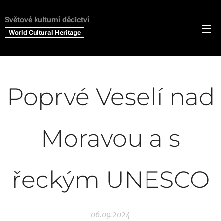
Světové kulturní dědictví
World Cultural Heritage
Poprvé Veselí nad
Moravou a s
řeckým UNESCO
06.09.2024