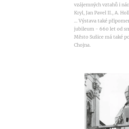
vzájemných vztahů i nár
Kryl, Jan Pavel II., A. Ho
... Výstava také připom
jubileum - 660 let od sm
Město Sušice má také p
Chojna.