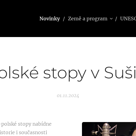
Novinky
Země a program
UNES
olské stopy v Suši
01.11.2024
-polské stopy nabídne
storie i současnosti