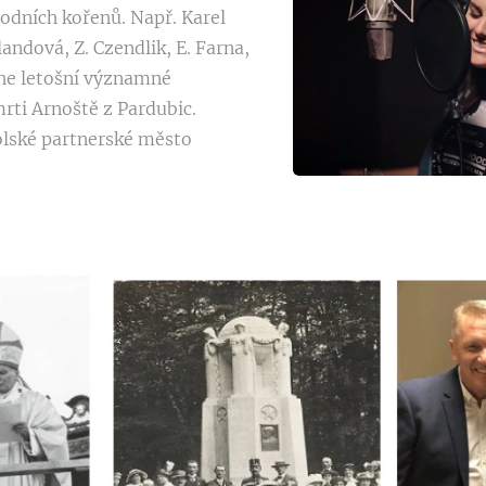
odních kořenů. Např. Karel
llandová, Z. Czendlik, E. Farna,
ene letošní významné
rti Arnoště z Pardubic.
olské partnerské město