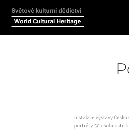
Světové kulturní dědictví
World Cultural Heritage
P
Instalace výstavy Česko
portréty 50 osobností hi