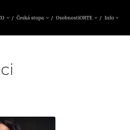
CO
Česká stopa
OsobnostiORTE
Info
ci