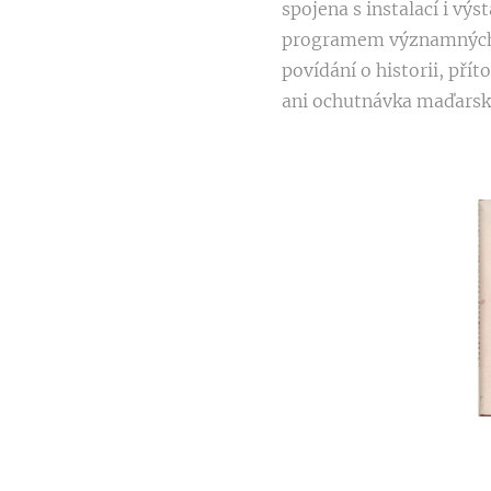
spojena s instalací i v
programem významných o
povídání o historii, př
ani ochutnávka maďarský