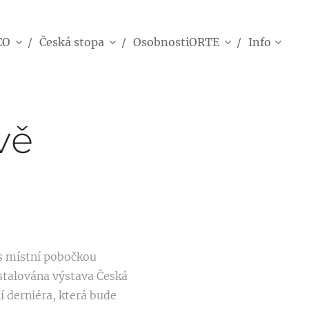
CO
Česká stopa
OsobnostiORTE
Info
vě
 s místní pobočkou
stalována výstava Česká
í derniéra, která bude