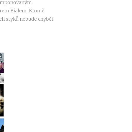
s komponovaným
orem Bialem. Kromě
ích styků nebude chybět