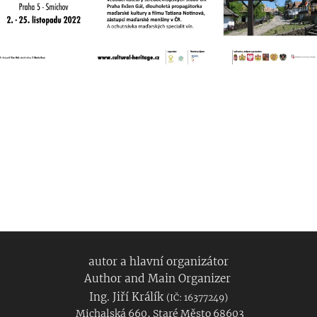
autor a hlavní organizátor
Author and Main Organizer
Ing. Jiří Králík
(IČ: 16377249)
Michalská 660, Staré Město 68603