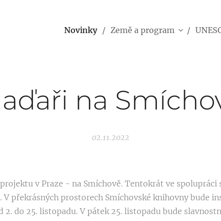
Novinky
Země a program
UNES
aďaři na Smícho
02.11.2022
projektu v Praze - na Smíchově. Tentokrát ve spolupráci
. V překrásných prostorech Smíchovské knihovny bude in
 2. do 25. listopadu. V pátek 25. listopadu bude slavnostn