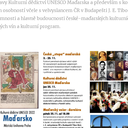
ýstavy Kulturní dědictví UNESCO Maďarska a především 
sobností včele s velvyslancem ČR v Budapešti J. E. Tib
ítomnosti a hlavně budoucnosti české-maďarských kulturn
ch vín a kulturní program.