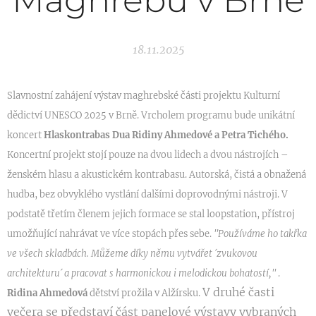
Maghrebu v Brně
18.11.2025
Slavnostní z
ahájení výstav
maghrebské části
projektu Kulturní
dědictví UNESCO 2025
v Brně
.
V
r
cholem programu bude
unikátní
koncert
Hlaskontrabas Dua Ridiny Ahmedové a P
e
tra Tichého.
Koncertní projekt stojí pouze na dvou lidech a dvou nástrojích –
ženském hlasu
a akustickém kontrabasu. Autorská, čistá a obnažená
hudba, bez obvyklého vystlání dalšími doprovodnými nástroji. V
podstatě třetím členem jejich formace se stal loopstation, přístroj
umožňující nahrávat ve více stopách přes sebe.
"Používáme ho takřka
ve všech skladbách. Můžeme díky němu vytvářet ´zvukovou
architekturu´ a pracovat s harmonickou i melodickou bohatostí,"
.
V druhé časti
Ridina Ahmedová
dětství prožila v Alžírsku.
večera se představí část panelové výstavy vybraných