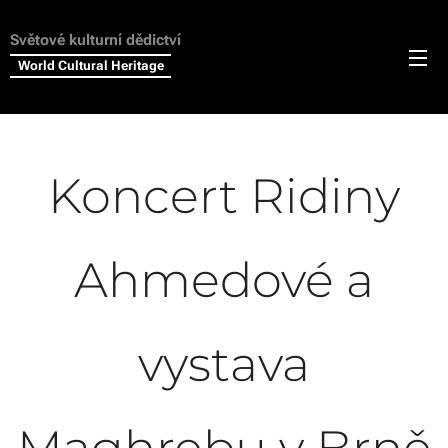
Světové kulturní dědictví
World Cultural Heritage
Koncert Ridiny
Ahmedové a
vystava