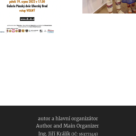
autor a hlavní organizátor
Author and Main Organizer
Ing. Jiří Králík
(IČ: 16377249)