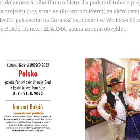
i dokumentárního filmu o historii a podstatě tohoto proje
a projektu (235 stran se 180 reprodukcemi) za akční cenu
večer pak zveme na Goralské saunování ve Wellness Féni
ou Bukóń. Koncert ZDARMA, sauna za cenu obvyklou.