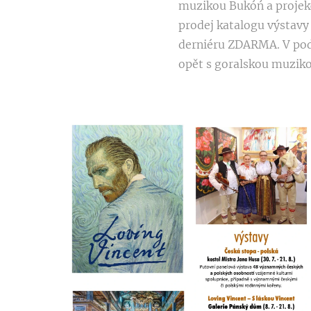
muzikou Bukóń a projekc
prodej katalogu výstavy 
derniéru ZDARMA. V pod
opět s goralskou muzik