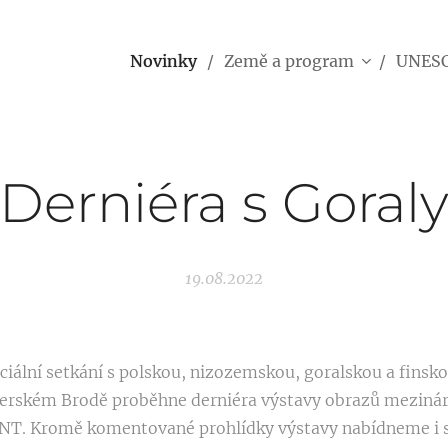
Novinky
Země a program
UNES
Derniéra s Goral
19.08.2022
iální setkání s polskou, nizozemskou, goralskou a finsko
Uherském Brodě proběhne derniéra výstavy obrazů mezin
T. Kromě komentované prohlídky výstavy nabídneme i s