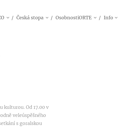
CO
Česká stopa
OsobnostiORTE
Info
y
u kulturou. Od 17.00 v
árodně veleúspěšného
etkání s goralskou