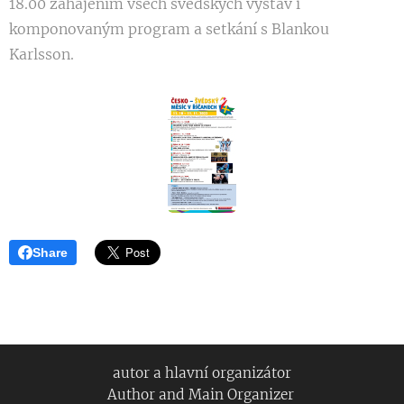
18.00 zahájením všech švédských výstav i
komponovaným program a setkání s Blankou
Karlsson.
Share
autor a hlavní organizátor
Author and Main Organizer