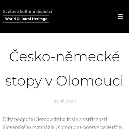
Světové kulturní dědictví
World Cultural Heritage
Česko-německé
stopy v Olomouci
05.06.2025
Díky podpoře Olomouckého kraje a vstřícnosti
Slovanského gymnázia Olomouc se poprvé ve větším