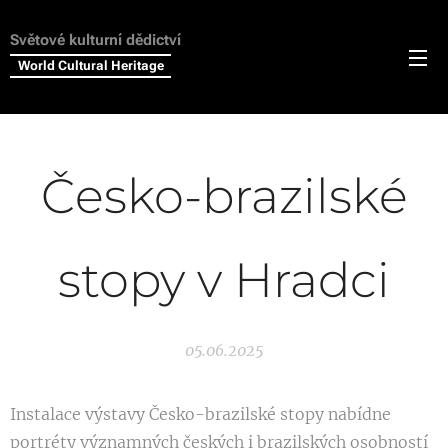
Světové kulturní dědictví
World Cultural Heritage
Česko-brazilské
stopy v Hradci
05.06.2025
Instalace výstavy Česko-brazilské stopy nabídne
portréty významných českých i brazilských osobností