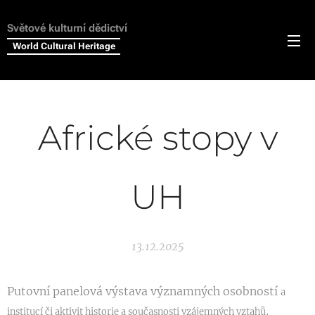
Světové kulturní dědictví
World Cultural Heritage
Africké stopy v
UH
13.12.2025
Putovní panelová výstava významných osobností
a
institucí či aktivit historie a současnosti vzájemných vztahů,