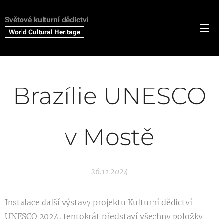
Světové kulturní dědictví
World Cultural Heritage
Brazílie UNESCO
v Mostě
26.11.2024
Instalace další výstavy projektu Kulturní dědictví
UNESCO 2024, tentokrát představí všechny položky