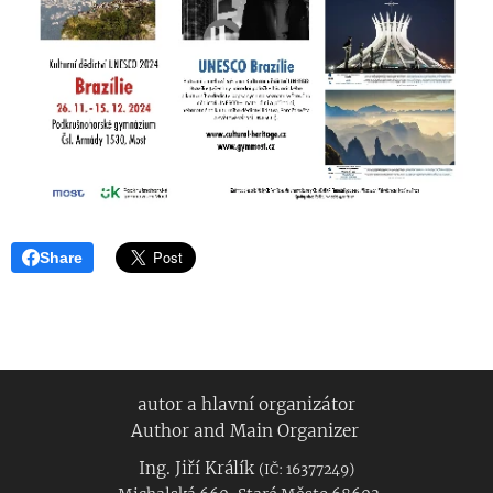
Share
autor a hlavní organizátor
Author and Main Organizer
Ing. Jiří Králík
(IČ: 16377249)