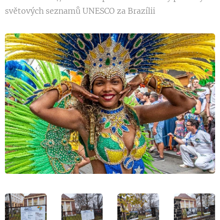
světových seznamů UNESCO za Brazílii