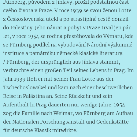
Fürnberg, původem z Jihlavy, prožil podstatnou část
svého života v Praze. V roce 1939 se svou ženou Lotte
z Československa utekl a po strastiplné cestě dorazil
do Palestiny. Jeho návrat a pobyt v Praze trval jen pár
let, v roce 1954 se rodina přestěhovala do Výmaru, kde
se Fürnberg podílel na vybudování Národní výzkumné
instituce a památníku německé klasické literatury.
/ Fürnberg, der ursprünglich aus Jihlava stammt,
verbrachte einen großen Teil seines Lebens in Prag. Im
Jahr 1939 floh er mit seiner Frau Lotte aus der
Tschechoslowakei und kam nach einer beschwerlichen
Reise in Palästina an. Seine Rückkehr und sein
Aufenthalt in Prag dauerten nur wenige Jahre. 1954
zog die Familie nach Weimar, wo Fürnberg am Aufbau
der Nationalen Forschungsanstalt und Gedenkstätte
für deutsche Klassik mitwirkte.